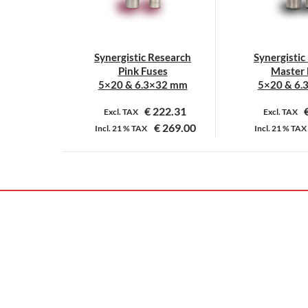
Synergistic Research
Synergistic
Pink Fuses
Master 
5×20 & 6.3×32 mm
5×20 & 6.
€
222.31
Excl. TAX
Excl. TAX
€
269.00
Incl.
21 %
TAX
Incl.
21 %
TAX
Dit
D
product
p
heeft
h
meerdere
m
variaties.
v
Deze
D
optie
o
kan
k
gekozen
g
worden
w