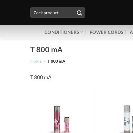
Ga
Zoeken
naar
naar:
inhoud
CONDITIONERS
POWER CORDS
A
T 800 mA
Home
»
T 800 mA
T 800 mA