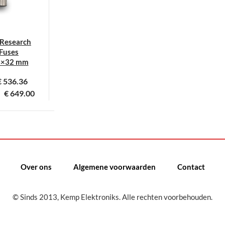
 Research
Fuses
3×32 mm
€
536.36
€
649.00
it
roduct
eeft
eerdere
ariaties.
Over ons
Algemene voorwaarden
Contact
eze
ptie
© Sinds 2013, Kemp Elektroniks. Alle rechten voorbehouden.
an
ekozen
orden