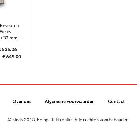
 Research
Fuses
3×32 mm
€
536.36
€
649.00
it
roduct
eeft
eerdere
ariaties.
Over ons
Algemene voorwaarden
Contact
eze
ptie
© Sinds 2013, Kemp Elektroniks. Alle rechten voorbehouden.
an
ekozen
orden