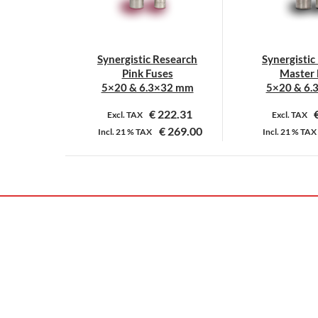
Synergistic Research
Synergistic
Pink Fuses
Master 
5×20 & 6.3×32 mm
5×20 & 6.
€
222.31
Excl. TAX
Excl. TAX
€
269.00
Incl.
21 %
TAX
Incl.
21 %
TAX
Dit
D
product
p
heeft
h
meerdere
m
variaties.
v
Deze
D
optie
o
kan
k
gekozen
g
worden
w