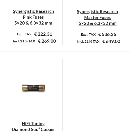
Synergistic Research
Synergistic Research
Pink Fuses
Master Fuses
5×20 & 6.3×32 mm
5×20 & 6.3×32 mm
€
222.31
€
536.36
Excl. TAX
Excl. TAX
€
269.00
€
649.00
Incl.
21 %
TAX
Incl.
21 %
TAX
Dit
Dit
product
product
heeft
heeft
meerdere
meerdere
variaties.
variaties.
Deze
Deze
optie
optie
kan
kan
gekozen
gekozen
worden
worden
op
op
HiFi-Tuning
de
de
Diamond Sup³ Copper