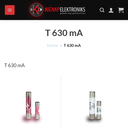
Ga
naar
inhoud
T 630 mA
Home
»
T 630 mA
T 630 mA