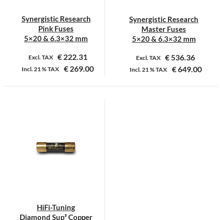
Synergistic Research
Synergistic Research
Pink Fuses
Master Fuses
5×20 & 6.3×32 mm
5×20 & 6.3×32 mm
€
222.31
€
536.36
Excl. TAX
Excl. TAX
€
269.00
€
649.00
Incl.
21 %
TAX
Incl.
21 %
TAX
Dit
Dit
product
product
heeft
heeft
meerdere
meerdere
variaties.
variaties.
Deze
Deze
optie
optie
kan
kan
gekozen
gekozen
worden
worden
op
op
HiFi-Tuning
de
de
Diamond Sup³ Copper