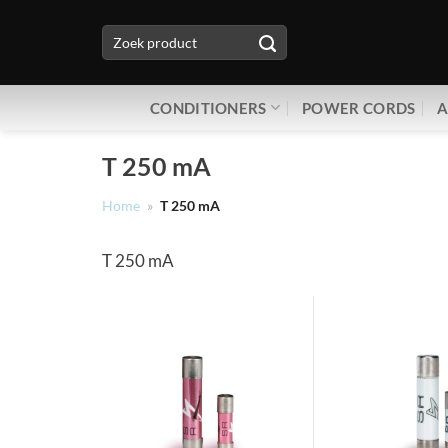
Ga
Zoeken
naar
naar:
inhoud
CONDITIONERS
POWER CORDS
A
T 250 mA
Home
»
T 250 mA
T 250 mA