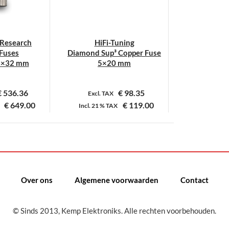
 Research
HiFi-Tuning
Fuses
Diamond Sup³ Copper Fuse
3×32 mm
5×20 mm
€
536.36
€
98.35
Excl. TAX
€
649.00
€
119.00
Incl.
21 %
TAX
it
Dit
roduct
product
eeft
heeft
eerdere
meerdere
ariaties.
variaties.
Over ons
Algemene voorwaarden
Contact
eze
Deze
ptie
optie
© Sinds 2013, Kemp Elektroniks. Alle rechten voorbehouden.
an
kan
ekozen
gekozen