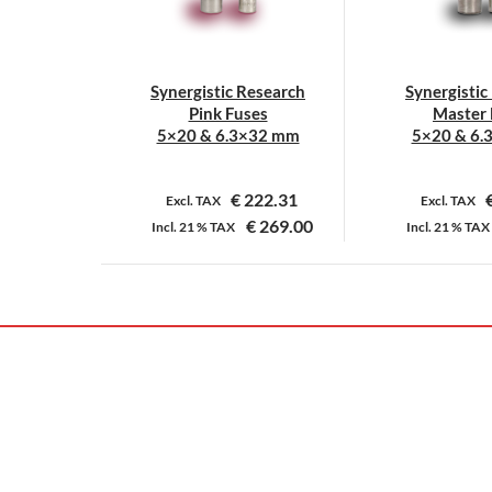
Synergistic Research
Synergistic
Pink Fuses
Master 
5×20 & 6.3×32 mm
5×20 & 6.
€
222.31
Excl. TAX
Excl. TAX
€
269.00
Incl.
21 %
TAX
Incl.
21 %
TAX
Dit
D
product
p
heeft
h
meerdere
m
variaties.
v
Deze
D
optie
o
kan
k
gekozen
g