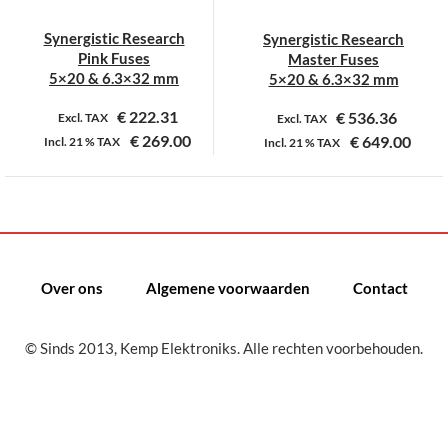
Synergistic Research
Synergistic Research
Pink Fuses
Master Fuses
5×20 & 6.3×32 mm
5×20 & 6.3×32 mm
€
222.31
€
536.36
Excl. TAX
Excl. TAX
€
269.00
€
649.00
Incl.
21 %
TAX
Incl.
21 %
TAX
Dit
Dit
product
product
heeft
heeft
meerdere
meerdere
variaties.
variaties.
Over ons
Algemene voorwaarden
Contact
Deze
Deze
optie
optie
kan
kan
© Sinds 2013, Kemp Elektroniks. Alle rechten voorbehouden.
gekozen
gekozen
worden
worden
op
op
de
de