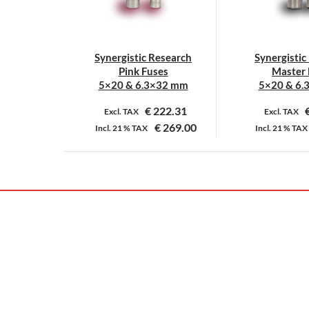
Synergistic Research
Synergistic
Pink Fuses
Master 
5×20 & 6.3×32 mm
5×20 & 6.
€
222.31
Excl. TAX
Excl. TAX
€
269.00
Incl.
21 %
TAX
Incl.
21 %
TAX
Dit
D
product
p
heeft
h
meerdere
m
variaties.
v
Deze
D
optie
o
kan
k
gekozen
g
worden
w