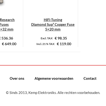
 Research
HiFi-Tuning
Fuses
Diamond Sup³ Copper Fuse
3×32 mm
5×20 mm
€
536.36
€
98.35
Excl. TAX
€
649.00
€
119.00
Incl.
21 %
TAX
it
Dit
roduct
product
eeft
heeft
eerdere
meerdere
ariaties.
variaties.
Over ons
Algemene voorwaarden
Contact
eze
Deze
ptie
optie
© Sinds 2013, Kemp Elektroniks. Alle rechten voorbehouden.
an
kan
ekozen
gekozen
orden
worden