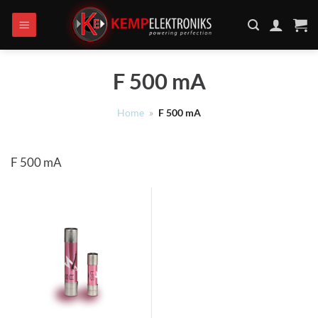
Ga
naar
inhoud
F 500 mA
Home
»
F 500 mA
F 500 mA