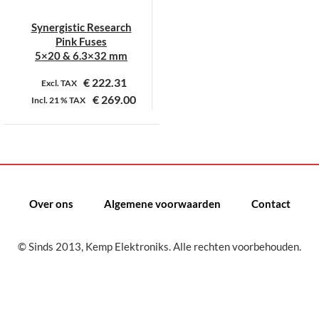
Synergistic Research
Pink Fuses
5×20 & 6.3×32 mm
€
222.31
Excl. TAX
€
269.00
Incl.
21 %
TAX
Dit
product
heeft
meerdere
variaties.
Over ons
Algemene voorwaarden
Contact
Deze
optie
kan
© Sinds 2013, Kemp Elektroniks. Alle rechten voorbehouden.
gekozen
worden
op
de