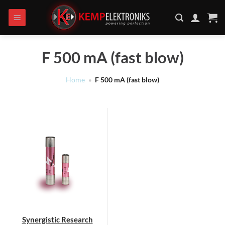
Ga
naar
inhoud
F 500 mA (fast blow)
Home
»
F 500 mA (fast blow)
Synergistic Research