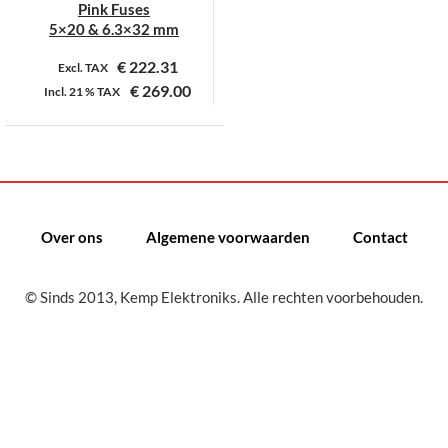
Pink Fuses
5×20 & 6.3×32 mm
€
222.31
Excl. TAX
€
269.00
Incl.
21 %
TAX
Dit
product
heeft
meerdere
variaties.
Over ons
Algemene voorwaarden
Contact
Deze
optie
kan
© Sinds 2013, Kemp Elektroniks. Alle rechten voorbehouden.
gekozen
worden
op
de
productpagina