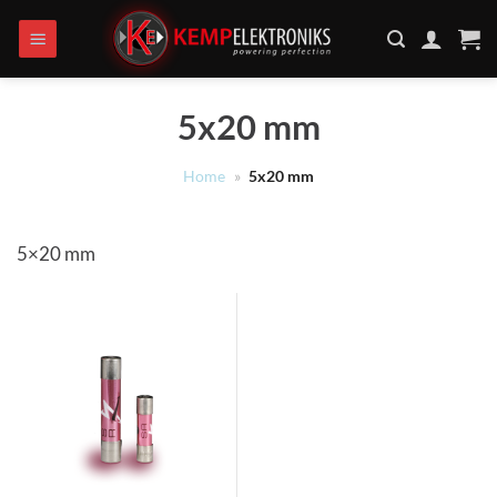
Ga
naar
inhoud
5x20 mm
Home
»
5x20 mm
5×20 mm