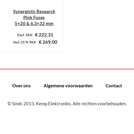
Synergistic Research
Pink Fuses
5×20 & 6.3×32 mm
€
222.31
Excl. TAX
€
269.00
Incl.
21 %
TAX
Dit
product
heeft
meerdere
variaties.
Over ons
Algemene voorwaarden
Contact
Deze
optie
kan
© Sinds 2013, Kemp Elektroniks. Alle rechten voorbehouden.
gekozen
worden
op
de