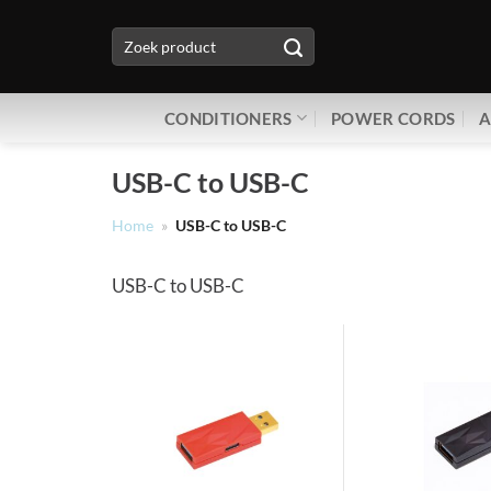
Ga
Zoeken
naar
naar:
inhoud
CONDITIONERS
POWER CORDS
A
USB-C to USB-C
Home
»
USB-C to USB-C
USB-C to USB-C