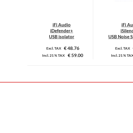
iFi Audio
iFi A
iDefender+
iSilen
USB isolator
USB Noise S
€
48.76
Excl. TAX
Excl. TAX
€
59.00
Incl.
21 %
TAX
Incl.
21 %
TA
Dit
D
product
p
heeft
h
meerdere
m
variaties.
v
Deze
D
optie
o
kan
k
gekozen
g
worden
w