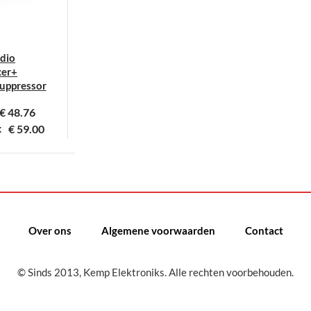
udio
cer+
uppressor
€
48.76
€
59.00
X
it
roduct
eeft
eerdere
ariaties.
Over ons
Algemene voorwaarden
Contact
eze
ptie
© Sinds 2013, Kemp Elektroniks. Alle rechten voorbehouden.
an
ekozen
orden