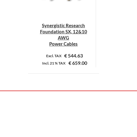
Synergistic Research
Foundation SX, 12&10
AWG
Power Cables
€
544.63
Excl. TAX
€
659.00
Incl.
21 %
TAX
Dit
product
heeft
meerdere
variaties.
Deze
optie
kan
gekozen