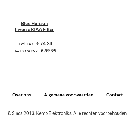
Blue Horizon
Inverse RIAA Filter
€
74.34
Excl. TAX
€
89.95
Incl.
21 %
TAX
Dit
product
heeft
meerdere
variaties.
Over ons
Algemene voorwaarden
Contact
Deze
optie
kan
© Sinds 2013, Kemp Elektroniks. Alle rechten voorbehouden.
gekozen
worden
op