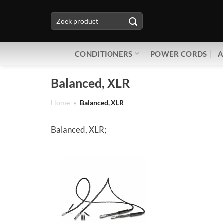
Ga
Zoeken
naar
naar:
inhoud
CONDITIONERS
POWER CORDS
A
Balanced, XLR
Home
»
Balanced, XLR
Balanced, XLR;