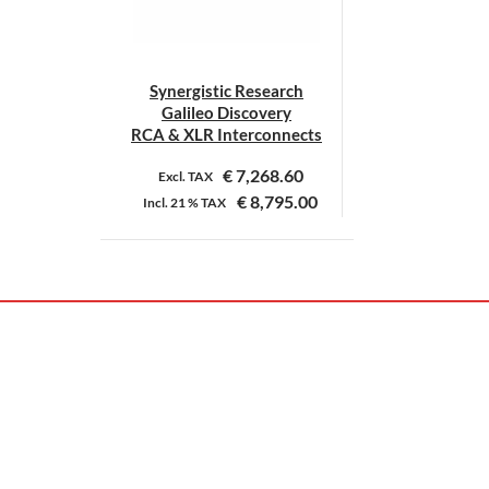
Synergistic Research
Galileo Discovery
RCA & XLR Interconnects
€
7,268.60
Excl. TAX
€
8,795.00
Incl.
21 %
TAX
Dit
product
heeft
meerdere
variaties.
Deze
optie
kan
gekozen
worden