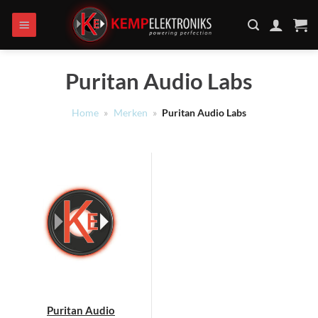
Ga
naar
inhoud
Puritan Audio Labs
Home
»
Merken
»
Puritan Audio Labs
Puritan Audio