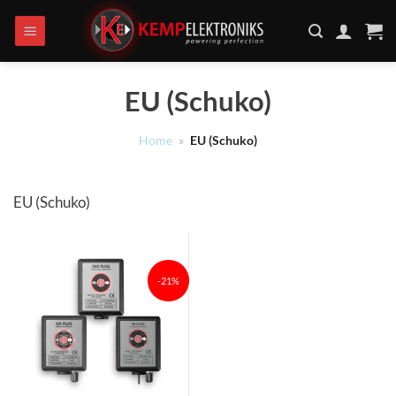
Ga
naar
inhoud
EU (Schuko)
Home
»
EU (Schuko)
EU (Schuko)
-21%