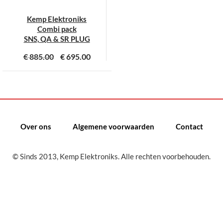
Kemp Elektroniks
Combi pack
SNS, QA & SR PLUG
€
885.00
€
695.00
Dit
product
heeft
meerdere
variaties.
Over ons
Algemene voorwaarden
Contact
Deze
optie
kan
© Sinds 2013, Kemp Elektroniks. Alle rechten voorbehouden.
gekozen
worden
op
de
productpagina