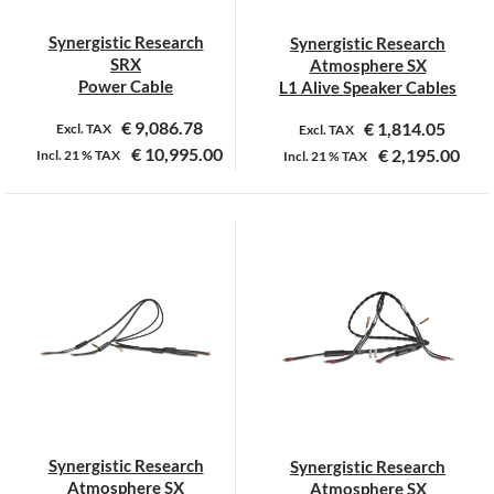
Synergistic Research
Synergistic Research
SRX
Atmosphere SX
Power Cable
L1 Alive Speaker Cables
€
9,086.78
€
1,814.05
Excl. TAX
Excl. TAX
€
10,995.00
€
2,195.00
Incl.
21 %
TAX
Incl.
21 %
TAX
Dit
Dit
product
product
heeft
heeft
meerdere
meerdere
variaties.
variaties.
Deze
Deze
optie
optie
kan
kan
gekozen
gekozen
worden
worden
op
op
Synergistic Research
Synergistic Research
de
de
Atmosphere SX
Atmosphere SX