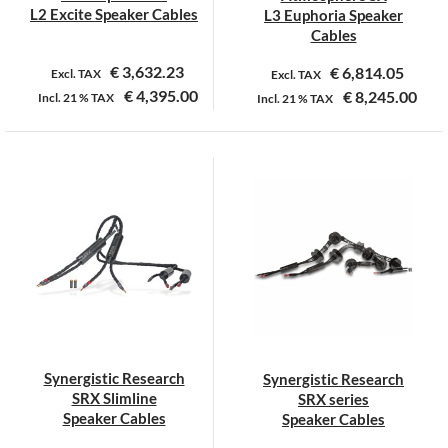
productpagina
productpagina
L2 Excite Speaker Cables
L3 Euphoria Speaker
Cables
€
3,632.23
€
6,814.05
Excl. TAX
Excl. TAX
€
4,395.00
€
8,245.00
Incl.
21 %
TAX
Incl.
21 %
TAX
Dit
Dit
product
product
heeft
heeft
meerdere
meerdere
variaties.
variaties.
Deze
Deze
optie
optie
kan
kan
gekozen
gekozen
worden
worden
op
op
Synergistic Research
Synergistic Research
de
de
SRX Slimline
SRX series
productpagina
productpagina
Speaker Cables
Speaker Cables