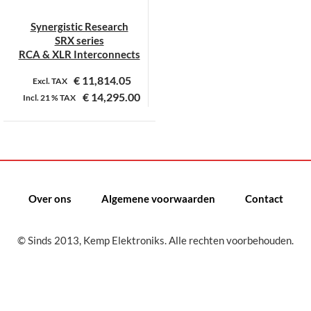
Synergistic Research
SRX series
RCA & XLR Interconnects
€
11,814.05
Excl. TAX
€
14,295.00
Incl.
21 %
TAX
Dit
product
heeft
meerdere
variaties.
Over ons
Algemene voorwaarden
Contact
Deze
optie
kan
© Sinds 2013, Kemp Elektroniks. Alle rechten voorbehouden.
gekozen
worden
op
de