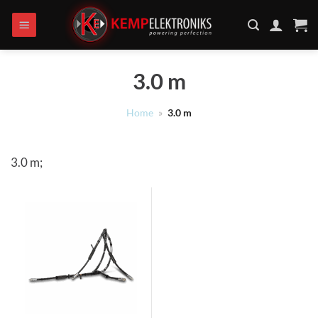
Ga
naar
inhoud
3.0 m
Home
»
3.0 m
3.0 m;