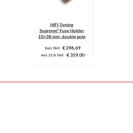
HiFi-Tuning
Supreme³ Fuse Holder
10×38 mm, double pole
€
296.69
Excl. TAX
€
359.00
Incl.
21 %
TAX
Dit
product
heeft
meerdere
variaties.
Deze
optie
kan
gekozen
worden