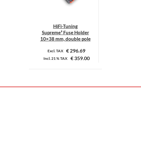
HiFi-Tuning
Supreme³ Fuse Holder
10×38 mm, double pole
€
296.69
Excl. TAX
€
359.00
Incl.
21 %
TAX
Dit
product
heeft
meerdere
variaties.
Deze
optie
kan
gekozen
worden