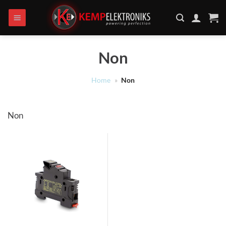
Ga
naar
inhoud
Non
Home
»
Non
Non