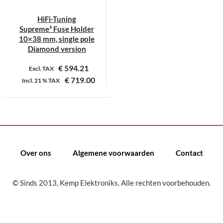
HiFi-Tuning
Supreme³ Fuse Holder
10×38 mm, single pole
Diamond version
€
594.21
Excl. TAX
€
719.00
Incl.
21 %
TAX
Dit
product
heeft
meerdere
variaties.
Over ons
Algemene voorwaarden
Contact
Deze
optie
kan
© Sinds 2013, Kemp Elektroniks. Alle rechten voorbehouden.
gekozen
worden
op