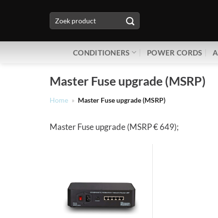
Ga
Zoeken
naar
naar:
inhoud
CONDITIONERS
POWER CORDS
A
Master Fuse upgrade (MSRP)
Home
»
Master Fuse upgrade (MSRP)
Master Fuse upgrade (MSRP € 649);