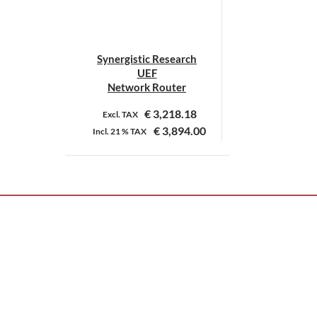
Synergistic Research
UEF
Network Router
€
3,218.18
Excl. TAX
€
3,894.00
Incl.
21 %
TAX
Dit
product
heeft
meerdere
variaties.
Deze
optie
kan
gekozen
worden