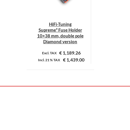
HiFi-Tuning
Supreme³ Fuse Holder
10×38 mm, double pole
Diamond version
€
1,189.26
Excl. TAX
€
1,439.00
Incl.
21 %
TAX
Dit
product
heeft
meerdere
variaties.
Deze
optie
kan
gekozen