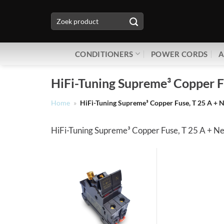
Ga
Zoeken
naar
naar:
inhoud
CONDITIONERS
POWER CORDS
A
HiFi-Tuning Supreme³ Copper F
Home
»
HiFi-Tuning Supreme³ Copper Fuse, T 25 A + 
HiFi-Tuning Supreme³ Copper Fuse, T 25 A + Ne