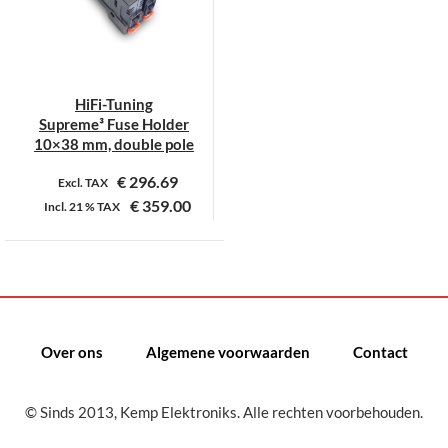
HiFi-Tuning
Supreme³ Fuse Holder
10×38 mm, double pole
€
296.69
Excl. TAX
€
359.00
Incl.
21 %
TAX
Dit
product
heeft
meerdere
variaties.
Over ons
Algemene voorwaarden
Contact
Deze
optie
kan
© Sinds 2013, Kemp Elektroniks. Alle rechten voorbehouden.
gekozen