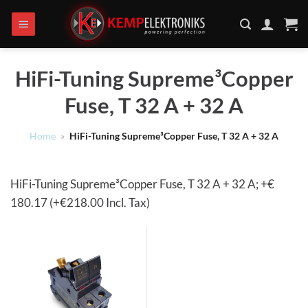
Ga
naar
inhoud
HiFi-Tuning Supreme³Copper
Fuse, T 32 A + 32 A
Home
»
HiFi-Tuning Supreme³Copper Fuse, T 32 A + 32 A
HiFi-Tuning Supreme³Copper Fuse, T 32 A + 32 A; +€
180.17 (+€218.00 Incl. Tax)