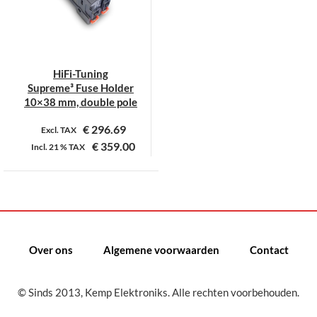
HiFi-Tuning
Supreme³ Fuse Holder
10×38 mm, double pole
€
296.69
Excl. TAX
€
359.00
Incl.
21 %
TAX
Dit
product
heeft
meerdere
variaties.
Over ons
Algemene voorwaarden
Contact
Deze
optie
kan
© Sinds 2013, Kemp Elektroniks. Alle rechten voorbehouden.
gekozen