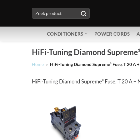
Ga
Zoeken
naar
naar:
inhoud
CONDITIONERS
POWER CORDS
A
HiFi-Tuning Diamond Supreme³ 
Home
»
HiFi-Tuning Diamond Supreme³ Fuse, T 20 A +
HiFi-Tuning Diamond Supreme³ Fuse, T 20 A + N