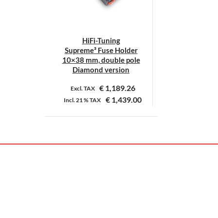
HiFi-Tuning
Supreme³ Fuse Holder
10×38 mm, double pole
Diamond version
€
1,189.26
Excl. TAX
€
1,439.00
Incl.
21 %
TAX
Dit
product
heeft
meerdere
variaties.
Deze
optie
kan
gekozen