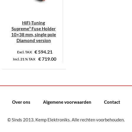
HiFi-Tuning
Supreme³ Fuse Holder
10×38 mm, single pole
Diamond version
€
594.21
Excl. TAX
€
719.00
Incl.
21 %
TAX
Dit
product
heeft
meerdere
variaties.
Over ons
Algemene voorwaarden
Contact
Deze
optie
kan
© Sinds 2013, Kemp Elektroniks. Alle rechten voorbehouden.
gekozen
worden