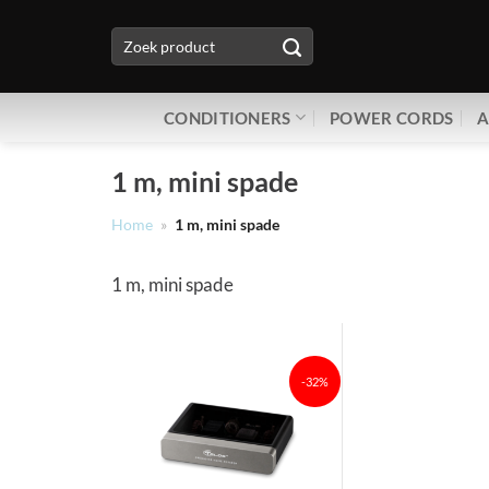
Ga
Zoeken
naar
naar:
inhoud
CONDITIONERS
POWER CORDS
A
1 m, mini spade
Home
»
1 m, mini spade
1 m, mini spade
-32%