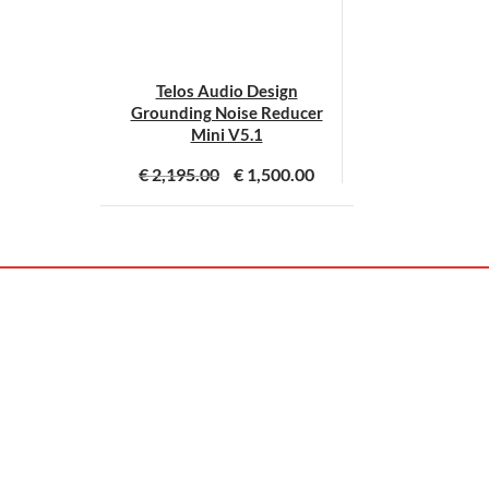
Telos Audio Design
Grounding Noise Reducer
Mini V5.1
€
2,195.00
€
1,500.00