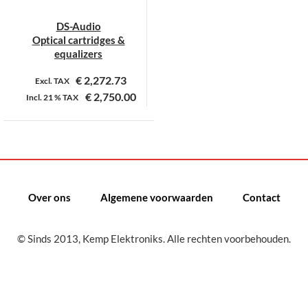
DS-Audio
Optical cartridges &
equalizers
€
2,272.73
Excl. TAX
€
2,750.00
Incl.
21 %
TAX
Dit
product
heeft
meerdere
variaties.
Over ons
Algemene voorwaarden
Contact
Deze
optie
kan
© Sinds 2013, Kemp Elektroniks. Alle rechten voorbehouden.
gekozen
worden
op
de