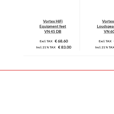
Vortex HiFi
Vortex
Equipment feet
Loudspeak
VN 45 DB
VN 60
€
68.60
Excl. TAX
Excl. TAX
€
83.00
Incl.
21 %
TAX
Incl.
21 %
TA
Dit
D
product
p
heeft
h
meerdere
m
variaties.
v
Deze
D
optie
o
kan
k
gekozen
g
worden
w