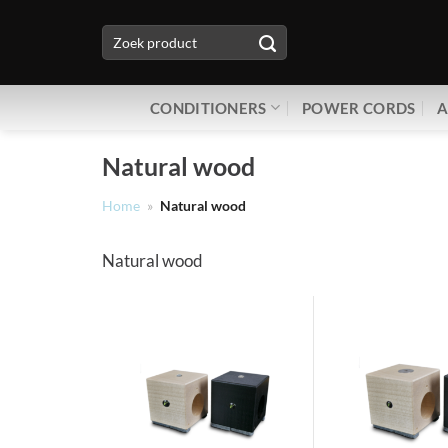
Ga
Zoeken
naar
naar:
inhoud
CONDITIONERS
POWER CORDS
A
Natural wood
Home
»
Natural wood
Natural wood