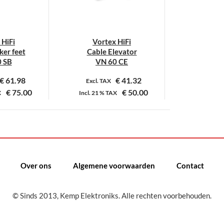
 HiFi
Vortex HiFi
er feet
Cable Elevator
 SB
VN 60 CE
€
61.98
€
41.32
Excl. TAX
€
75.00
€
50.00
X
Incl.
21 %
TAX
it
Dit
roduct
product
eeft
heeft
eerdere
meerdere
ariaties.
variaties.
Over ons
Algemene voorwaarden
Contact
eze
Deze
ptie
optie
© Sinds 2013, Kemp Elektroniks. Alle rechten voorbehouden.
an
kan
ekozen
gekozen
orden
worden