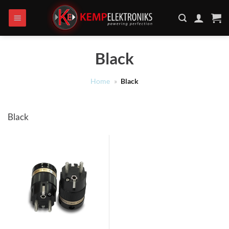
Ga
naar
inhoud
Black
Home
»
Black
Black