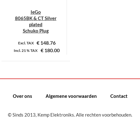
IeGo
8065BK & CT Silver
plated
Schuko Plug
€
148.76
Excl. TAX
€
180.00
Incl.
21 %
TAX
Dit
product
heeft
meerdere
variaties.
Over ons
Algemene voorwaarden
Contact
Deze
optie
kan
© Sinds 2013, Kemp Elektroniks. Alle rechten voorbehouden.
gekozen
worden
op