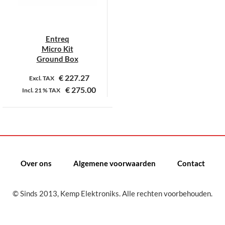
Entreq
Micro Kit
Ground Box
€
227.27
Excl. TAX
€
275.00
Incl.
21 %
TAX
Dit
product
heeft
meerdere
variaties.
Over ons
Algemene voorwaarden
Contact
Deze
optie
kan
© Sinds 2013, Kemp Elektroniks. Alle rechten voorbehouden.
gekozen
worden