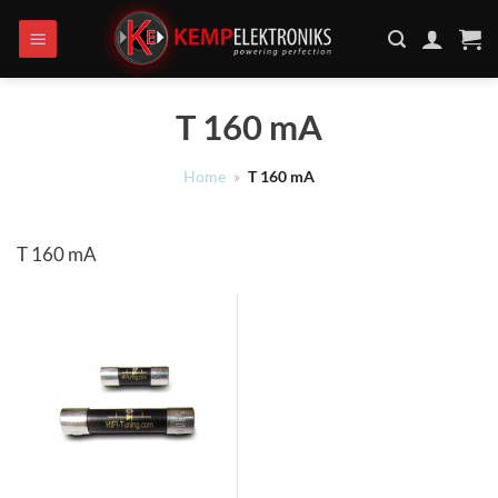
Ga
naar
inhoud
T 160 mA
Home
»
T 160 mA
T 160 mA