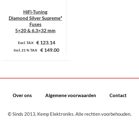
HiFi-Tuning
Diamond Silver Supreme³
Fuses
5×20 & 6.3×32 mm
€
123.14
Excl. TAX
€
149.00
Incl.
21 %
TAX
Dit
product
heeft
meerdere
variaties.
Over ons
Algemene voorwaarden
Contact
Deze
optie
kan
© Sinds 2013, Kemp Elektroniks. Alle rechten voorbehouden.
gekozen
worden
op