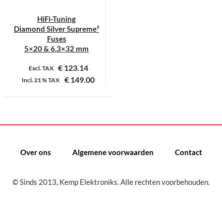
HiFi-Tuning
Diamond Silver Supreme³
Fuses
5×20 & 6.3×32 mm
€
123.14
Excl. TAX
€
149.00
Incl.
21 %
TAX
Dit
product
heeft
meerdere
variaties.
Over ons
Algemene voorwaarden
Contact
Deze
optie
kan
© Sinds 2013, Kemp Elektroniks. Alle rechten voorbehouden.
gekozen
worden
op